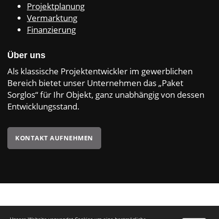
Projektplanung
Vermarktung
Finanzierung
Über uns
Als klassische Projektentwickler im gewerblichen
Bereich bietet unser Unternehmen das „Paket
Sorglos“ für Ihr Objekt, ganz unabhängig von dessen
Entwicklungsstand.
KONTAKT AUFNEHMEN
Impressum
|
Datenschutzerklärung
|
Hinweis nach VSVG
© 2026 - Höckmann Immobilien GmbH